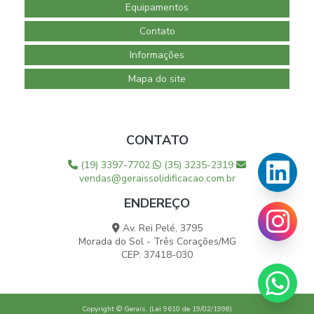
Equipamentos
Contato
Informações
Mapa do site
CONTATO
(19) 3397-7702
(35) 3235-2319
vendas@geraissolidificacao.com.br
ENDEREÇO
Av. Rei Pelé, 3795
Morada do Sol - Três Corações/MG
CEP: 37418-030
Copyright © Gerais. (Lei 9610 de 19/02/1998)