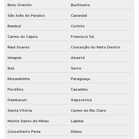
Belo Oriente
Buritizeiro
Tratamento de resíduos líquidos contaminados em mg
São João do Paraíso
Carandaí
Tratamento de resíduos líquidos industriais
Bambuí
Corinto
Tratamento de resíduos químicos em laboratório
Carmo do Cajuru
Francisco Sá
Raul Soares
Conceição do Mato Dentro
Inhapim
Abaeté
Ibiá
Serro
Muzambinho
Paraguaçu
Perdões
Caxambu
Itambacuri
Itapecerica
Santa Vitória
Carmo do Rio Claro
Monte Santo de Minas
Lajinha
Conselheiro Pena
Divino