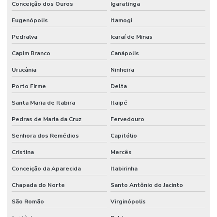
Conceição dos Ouros
Igaratinga
Eugenópolis
Itamogi
Pedralva
Icaraí de Minas
Capim Branco
Canápolis
Urucânia
Ninheira
Porto Firme
Delta
Santa Maria de Itabira
Itaipé
Pedras de Maria da Cruz
Fervedouro
Senhora dos Remédios
Capitólio
Cristina
Mercês
Conceição da Aparecida
Itabirinha
Chapada do Norte
Santo Antônio do Jacinto
São Romão
Virginópolis