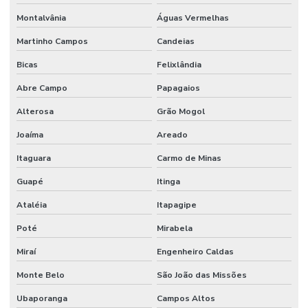
Montalvânia
Águas Vermelhas
Martinho Campos
Candeias
Bicas
Felixlândia
Abre Campo
Papagaios
Alterosa
Grão Mogol
Joaíma
Areado
Itaguara
Carmo de Minas
Guapé
Itinga
Ataléia
Itapagipe
Poté
Mirabela
Miraí
Engenheiro Caldas
Monte Belo
São João das Missões
Ubaporanga
Campos Altos