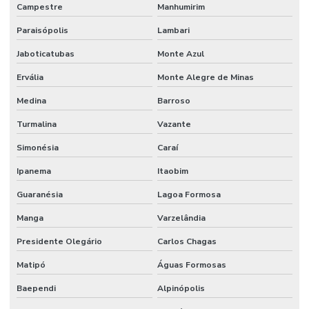
Campestre
Manhumirim
Paraisópolis
Lambari
Jaboticatubas
Monte Azul
Ervália
Monte Alegre de Minas
Medina
Barroso
Turmalina
Vazante
Simonésia
Caraí
Ipanema
Itaobim
Guaranésia
Lagoa Formosa
Manga
Varzelândia
Presidente Olegário
Carlos Chagas
Matipó
Águas Formosas
Baependi
Alpinópolis