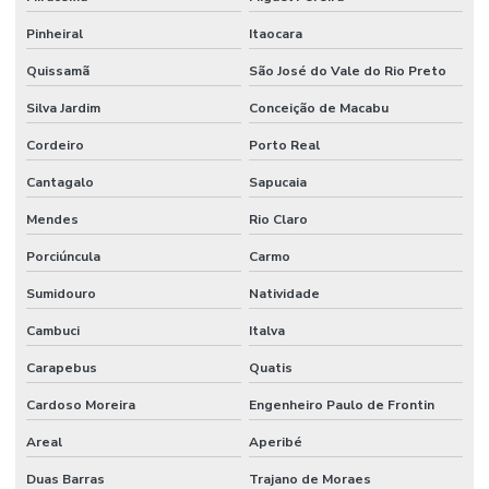
Fábrica de solidificador de rss
Pinheiral
Itaocara
Fábrica de solidificadores de resíduos para o segmento hospitalar
Quissamã
São José do Vale do Rio Preto
Silva Jardim
Conceição de Macabu
Fábrica de solidificadores de resíduos para o segmento industrial
Cordeiro
Porto Real
Fabricante de equipamento para secagem de resíduos
Cantagalo
Sapucaia
Fabricante de frasco de aspiração
Mendes
Rio Claro
Fabricante de secadora de lodo
Porciúncula
Carmo
Fabricante de secadora de lodo de ete
Sumidouro
Natividade
Fabricante de secadora de resíduos
Cambuci
Italva
Fabricante de secadora de resíduos para diminuir umidade e volume
Carapebus
Quatis
Fabricante de secadora de resíduos líquidos
Cardoso Moreira
Engenheiro Paulo de Frontin
Fabricante de secadora de rsu
Areal
Aperibé
Fabricante de solidificador
Duas Barras
Trajano de Moraes