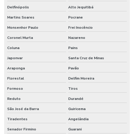
Delfinópolis
Alto Jequitibá
Martins Soares
Pocrane
Monsenhor Paulo
Frei Inocêncio
Coronel Murta
Nazareno
Coluna
Pains
Japonvar
Santa Cruz de Minas
Araponga
Pavão
Florestal
Delfim Moreira
Formoso
Tiros
Reduto
Durandé
São José da Barra
Guiricema
Tiradentes
Angelândia
Senador Firmino
Guarani