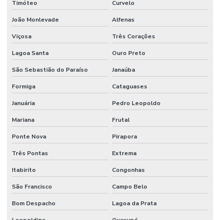
Timóteo
Curvelo
Resíduos de serviços de saúde do grupo d
João Monlevade
Alfenas
Resíduos de tinta
Viçosa
Três Corações
Secador de resíduos
Lagoa Santa
Ouro Preto
Secadora de lodo
São Sebastião do Paraíso
Janaúba
Secadora de lodo de ete
Formiga
Cataguases
Secadora de resíduos
Januária
Pedro Leopoldo
Secadora de resíduos líquidos
Mariana
Frutal
Secadora de rsu
Ponte Nova
Pirapora
Serviço de contenção de resíduos líquidos
Três Pontas
Extrema
Serviço de contenção de resíduos líquidos hospitalares
Itabirito
Congonhas
Serviço de contenção de resíduos líquidos industriais
São Francisco
Campo Belo
Bom Despacho
Lagoa da Prata
Serviço de descarte seguro de resíduos líquidos
Leopoldina
Guaxupé