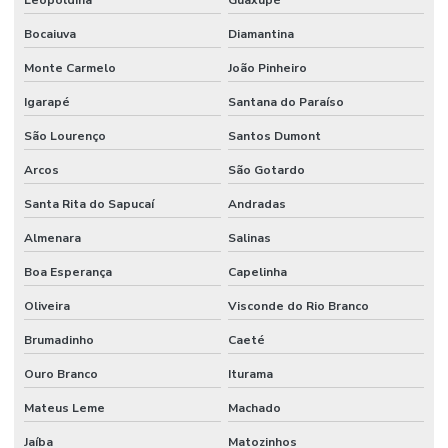
Serviço de matar larvas da dengue
Bocaiuva
Diamantina
Serviço de solidificação de resíduos
Monte Carmelo
João Pinheiro
Serviço de solidificação de resíduos líquidos
Igarapé
Santana do Paraíso
Serviço de solidificação de resíduos líquidos contaminados
São Lourenço
Santos Dumont
Serviço de transporte seguro de resíduos líquidos
Arcos
São Gotardo
Serviço de tratamento de resíduos líquidos
Santa Rita do Sapucaí
Andradas
Serviço de tratamento de resíduos líquidos contaminados
Almenara
Salinas
Solidificação de resíduos
Boa Esperança
Capelinha
Solidificação de resíduos líquidos
Oliveira
Visconde do Rio Branco
Solidificação de resíduos líquidos contaminados
Brumadinho
Caeté
Ouro Branco
Iturama
Solidificador
Mateus Leme
Machado
Solidificador para área de hotelaria
Jaíba
Matozinhos