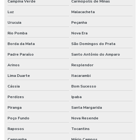
Campina Verde
Carmópolis de Minas
Luz
Malacacheta
Urucuia
Peçanha
Rio Pomba
Nova Era
Borda da Mata
São Domingos do Prata
Padre Paraíso
Santo Antônio do Amparo
Arinos
Resplendor
Lima Duarte
Itacarambi
Cássia
Bom Sucesso
Perdizes
Ipaba
Piranga
Santa Margarida
Poço Fundo
Nova Resende
Raposos
Tocantins
Campanha
Mário Campos