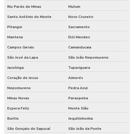
Rio Pardo de Minas
Mutum
Solidificadores de resíduos para o segmento hospitalar
Santo Antônio do Monte
Novo Cruzeiro
Solidificadores de resíduos para o segmento industrial
Pitangui
Sacramento
Transporte de resíduos
Mantena
Elói Mendes
Transporte de resíduos líquidos
Campos Gerais
Camanducaia
Transporte seguro de resíduos líquidos
São José da Lapa
São João Nepomuceno
Tratamento de efluentes líquidos industriais
Jacutinga
Tupaciguara
Tratamento de resíduos da saúde
Coração de Jesus
Aimorés
Tratamento de resíduos industriais
Nepomuceno
Pedra Azul
Minas Novas
Paraopeba
Tratamento de resíduos infectantes
Espera Feliz
Monte Sião
Tratamento de resíduos de laboratório
Buritis
Jequitinhonha
Tratamento de resíduos líquidos
São Gonçalo do Sapucaí
São João da Ponte
Tratamento de resíduos líquidos contaminados