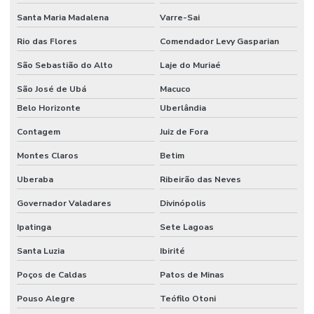
Fabricante de solidificador de resíduos
Santa Maria Madalena
Varre-Sai
Rio das Flores
Comendador Levy Gasparian
Fabricante de solidificador de resíduos líquidos
São Sebastião do Alto
Laje do Muriaé
Fabricante de solidificador de resíduos líquidos contaminados
São José de Ubá
Macuco
Fabricante de solidificador de resíduos líquidos do rss
Belo Horizonte
Uberlândia
Fabricante de solidificador de rss
Contagem
Juiz de Fora
Fabricante de solidificadores de resíduos para o segmento
Montes Claros
Betim
hospitalar
Uberaba
Ribeirão das Neves
Fabricante de solidificadores de resíduos para o segmento
industrial
Governador Valadares
Divinópolis
Fluidos corpóreos do bloco cirúrgico
Ipatinga
Sete Lagoas
Frasco de aspiração
Santa Luzia
Ibirité
Frasco de aspiração 5 litros
Poços de Caldas
Patos de Minas
Frasco de aspiração descartável
Pouso Alegre
Teófilo Otoni