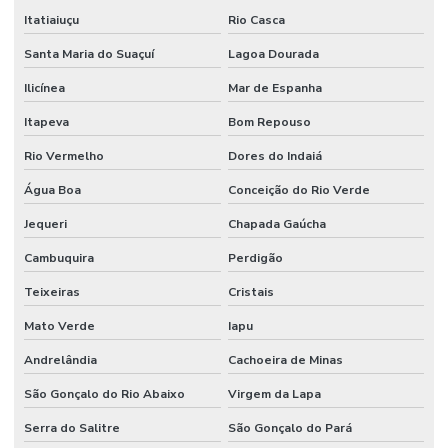
Itatiaiuçu
Rio Casca
Santa Maria do Suaçuí
Lagoa Dourada
Ilicínea
Mar de Espanha
Itapeva
Bom Repouso
Rio Vermelho
Dores do Indaiá
Água Boa
Conceição do Rio Verde
Jequeri
Chapada Gaúcha
Cambuquira
Perdigão
Teixeiras
Cristais
Mato Verde
Iapu
Andrelândia
Cachoeira de Minas
São Gonçalo do Rio Abaixo
Virgem da Lapa
Serra do Salitre
São Gonçalo do Pará