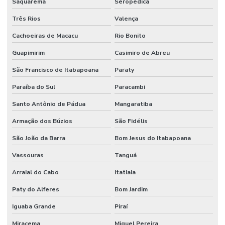
Saquarema
Seropédica
Fábrica de solidificador
Três Rios
Valença
Fábrica de solidificador para área de hotelaria
Cachoeiras de Macacu
Rio Bonito
Fábrica de solidificador para caixas de resíduo
Guapimirim
Casimiro de Abreu
São Francisco de Itabapoana
Paraty
Fábrica de solidificador para caixas de resíduo em sp
Paraíba do Sul
Paracambi
Fábrica de solidificador para limpeza de hospitais
Santo Antônio de Pádua
Mangaratiba
Fábrica de solidificador para limpeza de hotel
Armação dos Búzios
São Fidélis
Fábrica de solidificador de resíduos
São João da Barra
Bom Jesus do Itabapoana
Fábrica de solidificador de resíduos de hospitais
Vassouras
Tanguá
Fábrica de solidificador de resíduos de hospitais em rs
Arraial do Cabo
Itatiaia
Fábrica de solidificador de resíduos líquidos
Paty do Alferes
Bom Jardim
Fábrica de solidificador de resíduos líquidos contaminados
Iguaba Grande
Piraí
Fábrica de solidificador de resíduos líquidos do rss
Miracema
Miguel Pereira