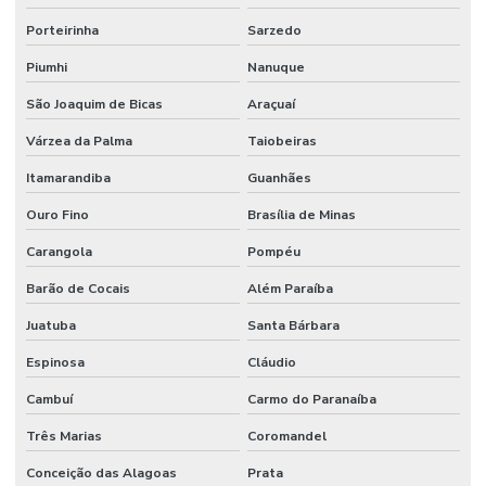
Solidificador para caixas de resíduo
Porteirinha
Sarzedo
Solidificador para limpeza de hospitais
Piumhi
Nanuque
Solidificador para limpeza de hospitais em sp
São Joaquim de Bicas
Araçuaí
Solidificador para limpeza de hotel
Várzea da Palma
Taiobeiras
Solidificador de líquidos
Itamarandiba
Guanhães
Solidificador de resíduos
Ouro Fino
Brasília de Minas
Solidificador de resíduos de hospitais
Carangola
Pompéu
Solidificador de resíduos líquidos
Barão de Cocais
Além Paraíba
Solidificador de resíduos líquidos contaminados
Juatuba
Santa Bárbara
Espinosa
Cláudio
Solidificador de resíduos líquidos do rss
Cambuí
Carmo do Paranaíba
Solidificador de resíduos líquidos do serviço de saúde
Três Marias
Coromandel
Solidificador de resíduos líquidos do serviço de saúde rss
Conceição das Alagoas
Prata
Solidificador de rss