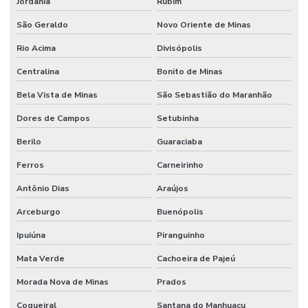
Jordânia
Rubim
São Geraldo
Novo Oriente de Minas
Rio Acima
Divisópolis
Centralina
Bonito de Minas
Bela Vista de Minas
São Sebastião do Maranhão
Dores de Campos
Setubinha
Berilo
Guaraciaba
Ferros
Carneirinho
Antônio Dias
Araújos
Arceburgo
Buenópolis
Ipuiúna
Piranguinho
Mata Verde
Cachoeira de Pajeú
Morada Nova de Minas
Prados
Coqueiral
Santana do Manhuaçu