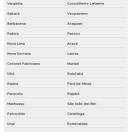
Varginha
Conselheiro Lafaiete
Frasco de aspiração traqueal
Sabará
Vespasiano
Frasco de aspiração a vácuo
Barbacena
Araguari
Frasco de aspiração de vidro
Itabira
Passos
Frasco de vidro para aspiração 500ml
Nova Lima
Araxá
Frasco de vidro para aspiração 5l
Nova Serrana
Lavras
Matar larvas dengue
Coronel Fabriciano
Muriaé
Resíduos líquidos
Ubá
Ituiutaba
Resíduos líquidos industriais
Itaúna
Pará de Minas
Resíduos químicos líquidos
Paracatu
Itajubá
Resíduos em saúde
Manhuaçu
São João del Rei
Resíduos de serviço de saúde
Patrocínio
Caratinga
Unaí
Esmeraldas
Resíduos de serviços de saúde do grupo b