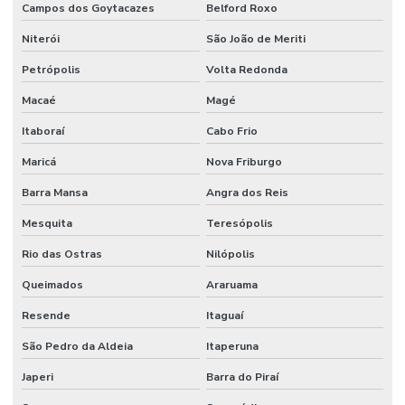
Campos dos Goytacazes
Belford Roxo
Empresa de solidificadores de resíduos para o segmento industrial
Niterói
São João de Meriti
Empresa de transporte de resíduos líquidos
Petrópolis
Volta Redonda
Empresa de transporte seguro de resíduos líquidos
Macaé
Magé
Itaboraí
Cabo Frio
Empresa de tratamento de resíduos líquidos
Maricá
Nova Friburgo
Empresa de tratamento de resíduos líquidos contaminados
Barra Mansa
Angra dos Reis
Equipamento para secagem de resíduos
Mesquita
Teresópolis
Fábrica de equipamento para secagem de resíduos
Rio das Ostras
Nilópolis
Fábrica de frasco de aspiração
Queimados
Araruama
Fábrica de secadora de lodo
Resende
Itaguaí
Fábrica de secadora de lodo de ete
São Pedro da Aldeia
Itaperuna
Fábrica de secadora de resíduos
Japeri
Barra do Piraí
Fábrica de secadora de resíduos líquidos